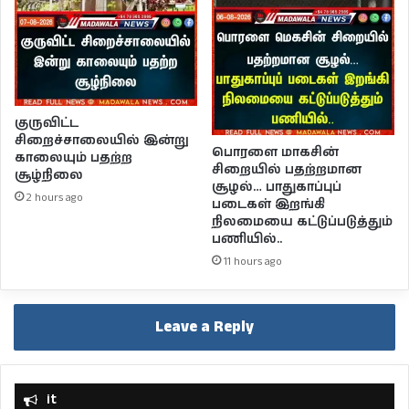
குருவிட்ட
சிறைச்சாலையில் இன்று
பொரளை மாகசின்
காலையும் பதற்ற
சிறையில் பதற்றமான
சூழ்நிலை
சூழல்… பாதுகாப்புப்
2 hours ago
படைகள் இறங்கி
நிலமையை கட்டுப்படுத்தும்
பணியில்..
11 hours ago
Leave a Reply
it