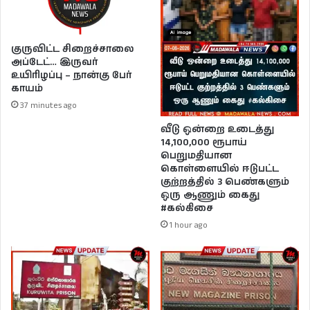
குருவிட்ட சிறைச்சாலை
அப்டேட்… இருவர்
உயிரிழப்பு – நான்கு பேர்
காயம்
37 minutes ago
வீடு ஒன்றை உடைத்து
14,100,000 ரூபாய்
பெறுமதியான
கொள்ளையில் ஈடுபட்ட
குற்றத்தில் 3 பெண்களும்
ஒரு ஆணும் கைது
#கல்கிசை
1 hour ago