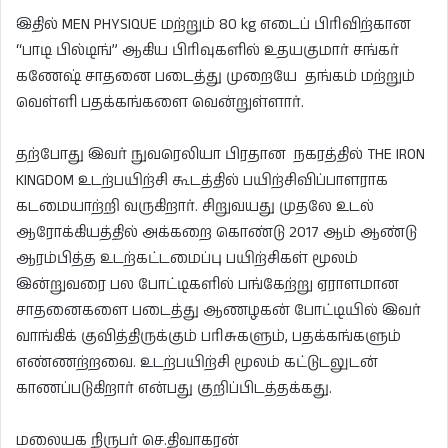
இதில் MEN PHYSIQUE மற்றும் 80 kg எடைப் பிரிவிற்கான
“பாடி பில்டிங்” ஆகிய பிரிவுகளில் உதயகுமார் சங்கர்
கணேஷ் சாதனை படைத்து முறையே தங்கம் மற்றும்
வெள்ளி பதக்கங்களை வென்றுள்ளார்.
தற்போது இவர் நுவரெலியா பிரதான நகரத்தில் THE IRON
KINGDOM உடற்பயிற்சி கூடத்தில் பயிற்சிவிப்பாளராக
கடமையாற்றி வருகிறார். சிறுவயது முதலே உடல்
ஆரோக்கியத்தில் அக்கறை கொண்டு 2017 ஆம் ஆண்டு
ஆரம்பித்த உடற்கட்டமைப்பு பயிற்சிகள் மூலம்
இன்றுவரை பல போட்டிகளில் பங்கேற்று ஏராளமான
சாதனைகளை படைத்து ஆணழகன் போட்டியில் இவர்
வாங்கிக் குவித்திருக்கும் பரிசுகளும், பதக்கங்களும்
எண்ணற்றவை. உடற்பயிற்சி மூலம் கட்டுடலுடன்
காணப்படுகிறார் என்பது குறிப்பிடத்தக்கது.
மலையக நிருபர் செ.திவாகரன்