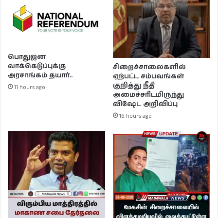
பொதுஜன
வாக்கெடுப்புக்கு
சிறைச்சாலைகளில்
அரசாங்கம் தயார்..
ஏற்பட்ட சம்பவங்கள்
குறித்து நீதி
11 hours ago
அமைச்சரிடமிருந்து
விஷேட அறிவிப்பு
16 hours ago