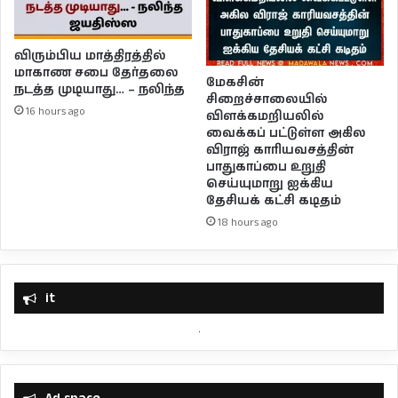
விரும்பிய மாத்திரத்தில்
மாகாண சபை தேர்தலை
மேகசின்
நடத்த முடியாது… – நலிந்த
சிறைச்சாலையில்
16 hours ago
விளக்கமறியலில்
வைக்கப் பட்டுள்ள அகில
விராஜ் காரியவசத்தின்
பாதுகாப்பை உறுதி
செய்யுமாறு ஐக்கிய
தேசியக் கட்சி கடிதம்
18 hours ago
it