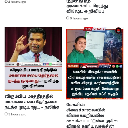
குறித்து நீதி
4 hours ago
அமைச்சரிடமிருந்து
விஷேட அறிவிப்பு
9 hours ago
விரும்பிய மாத்திரத்தில்
மாகாண சபை தேர்தலை
மேகசின்
நடத்த முடியாது… – நலிந்த
சிறைச்சாலையில்
9 hours ago
விளக்கமறியலில்
வைக்கப் பட்டுள்ள அகில
விராஜ் காரியவசத்தின்