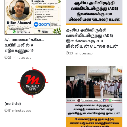
ஆசிய அபிவிருத்தி
வங்கியிடமிருந்து (ADB)
A/L மாணவர்களே…
இலங்கைக்கு 200
உயிரியலில் A
மில்லியன் டொலர் கடன்
எடுக்கணுமா?
33 minutes ago
23 minutes ago
(no title)
51 minutes ago