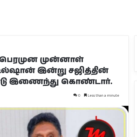
பெரமுன முன்னாள்
ில்ஷான் இன்று சஜித்தின்
யோடு இணைந்து கொண்டார்.
0
Less than a minute