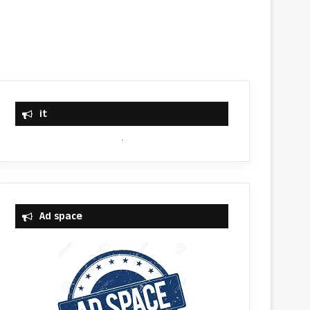
it
Ad space