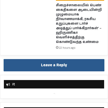
சிறைச்சாலையில் பெண்
கைதிகளை ஆடையின்றி
முழுமையாக
நிர்வாணமாக்கி, ரகசிய
உறுப்புகளை டார்ச்
அடித்துப் பார்க்கிறார்கள்’ –
ஹிருணிகா
வெளிச்சத்திற்கு
கொண்டுவந்த உண்மை
22 hours ago
Leave a Reply
it