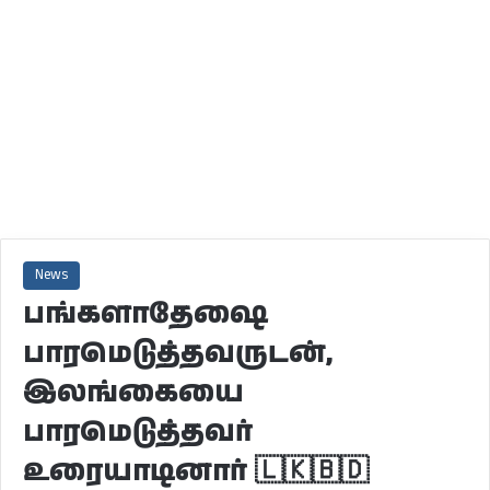
News
பங்களாதேஷை
பாரமெடுத்தவருடன்,
இலங்கையை
பாரமெடுத்தவர்
உரையாடினார் 🇱🇰🇧🇩