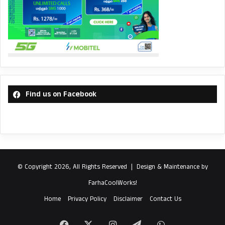
Find us on Facebook
© Copyright 2026, All Rights Reserved |
Design & Maintenance by
FarhaCoolWorks!
Home
Privacy Policy
Disclaimer
Contact Us
Facebook
X
Instagram
Telegram
WhatsApp