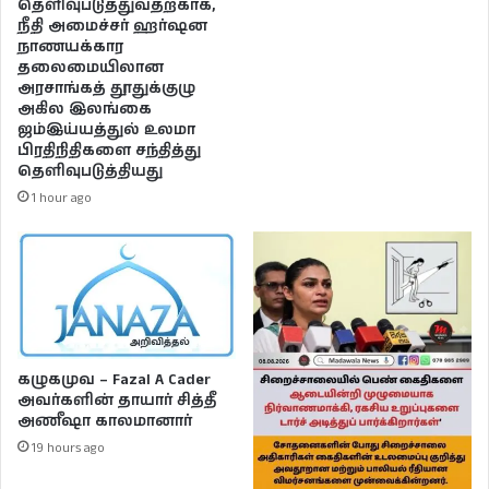
தெளிவுபடுத்துவதற்காக,
நீதி அமைச்சர் ஹர்ஷன
நாணயக்கார
தலைமையிலான
அரசாங்கத் தூதுக்குழு
அகில இலங்கை
ஜம்இய்யத்துல் உலமா
பிரதிநிதிகளை சந்தித்து
தெளிவுபடுத்தியது
1 hour ago
கழுகமுவ – Fazal A Cader
அவர்களின் தாயார் சித்தீ
அணீஷா காலமானார்
19 hours ago