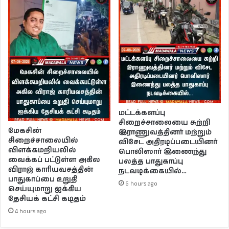
மட்டக்களப்பு
சிறைச்சாலையை சுற்றி
மேகசின்
இராணுவத்தினர் மற்றும்
சிறைச்சாலையில்
விசேட அதிரடிப்படையினர்
விளக்கமறியலில்
பொலிஸார் இணைந்து
வைக்கப் பட்டுள்ள அகில
பலத்த பாதுகாப்பு
விராஜ் காரியவசத்தின்
நடவடிக்கையில்…
பாதுகாப்பை உறுதி
6 hours ago
செய்யுமாறு ஐக்கிய
தேசியக் கட்சி கடிதம்
4 hours ago