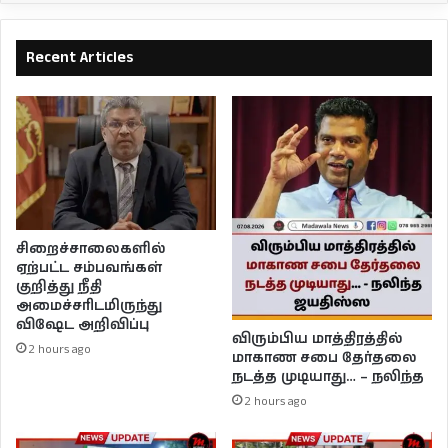
Recent Articles
சிறைச்சாலைகளில்
ஏற்பட்ட சம்பவங்கள்
குறித்து நீதி
அமைச்சரிடமிருந்து
விஷேட அறிவிப்பு
விரும்பிய மாத்திரத்தில்
2 hours ago
மாகாண சபை தேர்தலை
நடத்த முடியாது… – நலிந்த
2 hours ago