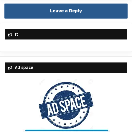
Leave a Reply
it
Ad space