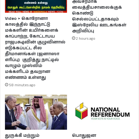
அவசரமாக
வைத்தியசாலைக்குக்
கொண்டு
Video > கொரோனா
செல்லப்பட்டதாகவும்
காலத்தில் இந்நாட்டு
இஸ்ரேலிய ஊடகங்கள்
மக்களின் உயிர்களைக்
அறிவிப்பு
காப்பாற்ற, கோட்டாபய
2 hours ago
ராஜபக்ஷவின் குழுவினால்
எடுக்கப்பட்ட சில
தீர்மானங்கள் (ஜனாஸா
எரிப்பு) குறித்து நாட்டில்
வாழும் முஸ்லிம்
மக்களிடம் தவறான
எண்ணம் உள்ளது
58 minutes ago
துருக்கி மற்றும்
பொதுஜன