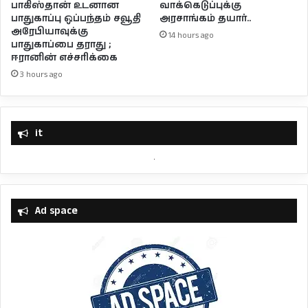
பாகிஸ்தான் உடனான
வாக்கெடுப்புக்கு
பாதுகாப்பு ஒப்பந்தம் சவூதி
அரசாங்கம் தயார்..
அரேபியாவுக்கு
14 hours ago
பாதுகாப்பை தராது ;
ஈரானின் எச்சரிக்கை
3 hours ago
it
Ad space