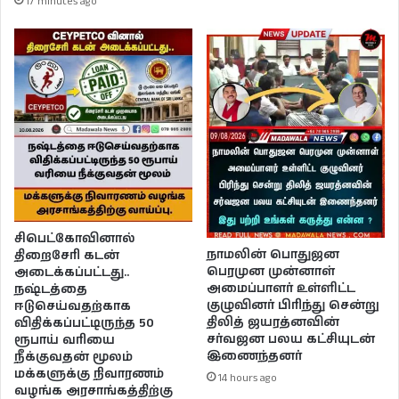
17 minutes ago
சிபெட்கோவினால்
நாமலின் பொதுஜன
திறைசேரி கடன்
பெரமுன முன்னாள்
அடைக்கப்பட்டது..
அமைப்பாளர் உள்ளிட்ட
நஷ்டத்தை
குழுவினர் பிரிந்து சென்று
ஈடுசெய்வதற்காக
திலித் ஜயரத்னவின்
விதிக்கப்பட்டிருந்த 50
சர்வஜன பலய கட்சியுடன்
ரூபாய் வரியை
இணைந்தனர்
நீக்குவதன் மூலம்
மக்களுக்கு நிவாரணம்
14 hours ago
வழங்க அரசாங்கத்திற்கு