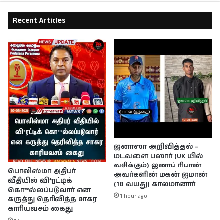
Recent Articles
ஜனாஸா அறிவித்தல் –
மடவளை பஸார் (UK யில்
வசிக்கும்) ஜனாப் ரிபான்
பொலிஸ்மா அதிபர்
அவர்களின் மகன் ஐமான்
வீதியில் வி*ரட்டிக்
(18 வயது) காலமானார்
கொ**ல்லப்படுவார் என
1 hour ago
கருத்து தெரிவித்த சாகர
காரியவசம் கைது