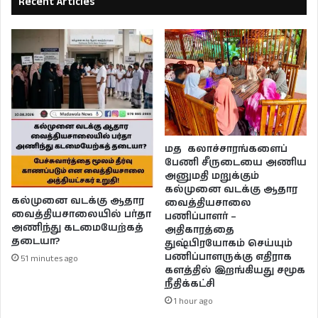
Recent Articles
மத கலாச்சாரங்களைப்
பேணி சீருடையை அணிய
அனுமதி மறுக்கும்
கல்முனை வடக்கு ஆதார
கல்முனை வடக்கு ஆதார
வைத்தியசாலை
வைத்தியசாலையில் பர்தா
பணிப்பாளர் –
அணிந்து கடமையேற்கத்
அதிகாரத்தை
தடையா?
துஷ்பிரயோகம் செய்யும்
பணிப்பாளருக்கு எதிராக
51 minutes ago
களத்தில் இறங்கியது சமூக
நீதிக்கட்சி
1 hour ago