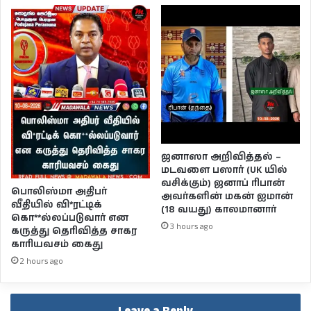
ஜனாஸா அறிவித்தல் –
மடவளை பஸார் (UK யில்
வசிக்கும்) ஜனாப் ரிபான்
பொலிஸ்மா அதிபர்
அவர்களின் மகன் ஐமான்
வீதியில் வி*ரட்டிக்
(18 வயது) காலமானார்
கொ**ல்லப்படுவார் என
3 hours ago
கருத்து தெரிவித்த சாகர
காரியவசம் கைது
2 hours ago