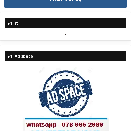
Leave a Reply
it
Ad space