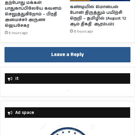
தற்போது மக்கள்
கண்டியில் மொபைல்
பாதுகாப்பிலேயே கவனம்
போன் திருத்தும் பயிற்சி
செலுத்துகிறோம் – பிரதி
நெறி – தமிழில் (August 12
அமைச்சர் அருண
ஆம் திகதி ஆரம்பம்)
ஜெயசேகர
8 hours ago
6 hours ago
Leave a Reply
it
Ad space