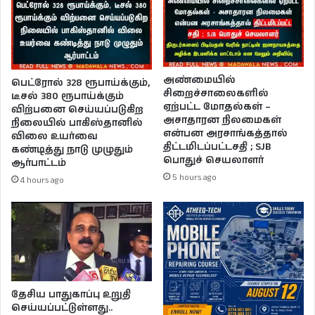
அண்மையில்
பெட்ரோல் 328 ரூபாய்க்கும்,
சிறைச்சாலைகளில்
டீசல் 380 ரூபாய்க்கும்
ஏற்பட்ட மோதல்கள் –
விற்பனை செய்யப்படுகிற
அசாதாரன நிலமைகள்
நிலையில் பாகிஸ்தானில்
என்பன அரசாங்கத்தால்
விலை உயர்வை
திட்டமிடப்பட்டசதி ; SJB
கண்டித்து நாடு முழுதும்
பொதுச் செயலாளர்
ஆர்பாட்டம்
5 hours ago
4 hours ago
தேசிய பாதுகாப்பு உறுதி
செய்யப்பட்டுள்ளது..