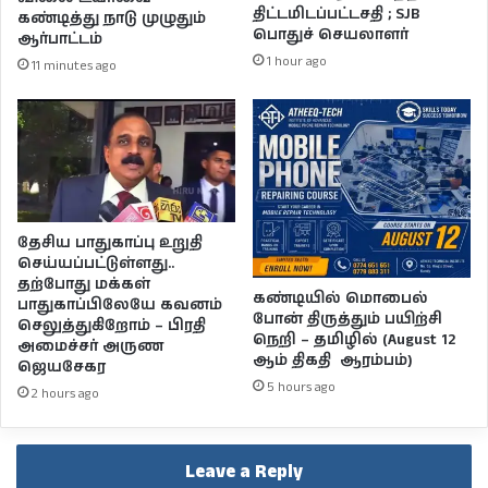
திட்டமிடப்பட்டசதி ; SJB
கண்டித்து நாடு முழுதும்
பொதுச் செயலாளர்
ஆர்பாட்டம்
1 hour ago
11 minutes ago
தேசிய பாதுகாப்பு உறுதி
செய்யப்பட்டுள்ளது..
தற்போது மக்கள்
கண்டியில் மொபைல்
பாதுகாப்பிலேயே கவனம்
போன் திருத்தும் பயிற்சி
செலுத்துகிறோம் – பிரதி
நெறி – தமிழில் (August 12
அமைச்சர் அருண
ஆம் திகதி ஆரம்பம்)
ஜெயசேகர
5 hours ago
2 hours ago
Leave a Reply