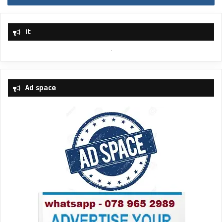
it
Ad space