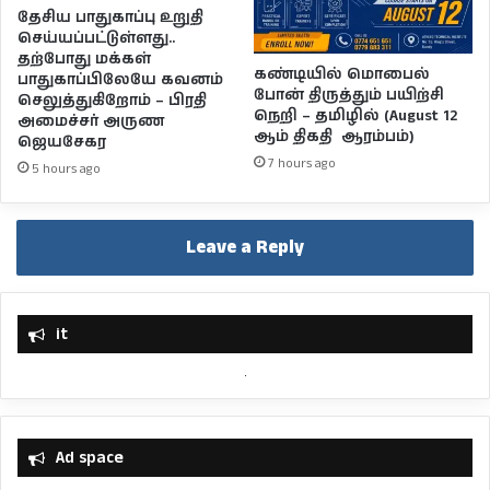
தேசிய பாதுகாப்பு உறுதி
செய்யப்பட்டுள்ளது..
தற்போது மக்கள்
கண்டியில் மொபைல்
பாதுகாப்பிலேயே கவனம்
போன் திருத்தும் பயிற்சி
செலுத்துகிறோம் – பிரதி
நெறி – தமிழில் (August 12
அமைச்சர் அருண
ஆம் திகதி ஆரம்பம்)
ஜெயசேகர
7 hours ago
5 hours ago
Leave a Reply
it
Ad space