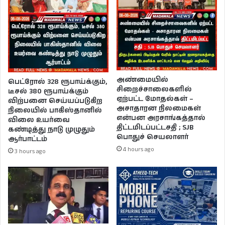
அண்மையில்
பெட்ரோல் 328 ரூபாய்க்கும்,
சிறைச்சாலைகளில்
டீசல் 380 ரூபாய்க்கும்
ஏற்பட்ட மோதல்கள் –
விற்பனை செய்யப்படுகிற
அசாதாரன நிலமைகள்
நிலையில் பாகிஸ்தானில்
என்பன அரசாங்கத்தால்
விலை உயர்வை
திட்டமிடப்பட்டசதி ; SJB
கண்டித்து நாடு முழுதும்
பொதுச் செயலாளர்
ஆர்பாட்டம்
4 hours ago
3 hours ago