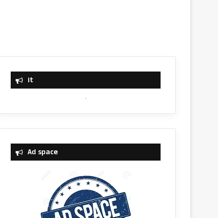
it
Ad space