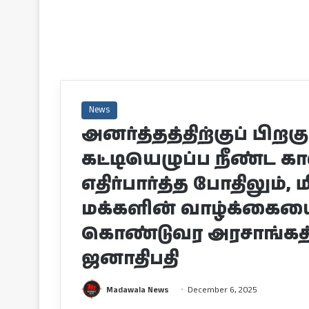
News
அனர்த்தத்திற்குப் பிறக
கட்டியெழுப்ப நீண்ட கால
எதிர்பார்த்த போதிலும், 
மக்களின் வாழ்க்கையை
கொண்டுவர அரசாங்கத்தா
ஜனாதிபதி
Madawala News
December 6, 2025