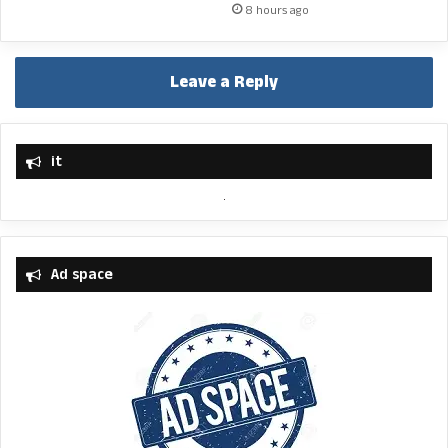
8 hours ago
Leave a Reply
it
Ad space