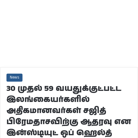
News
30 முதல் 59 வயதுக்குட்பட்ட
இலங்கையர்களில்
அதிகமானவர்கள் சஜித்
பிரேமதாசவிற்கு ஆதரவு என
இன்ஸ்டியுட் ஒப் ஹெல்த்