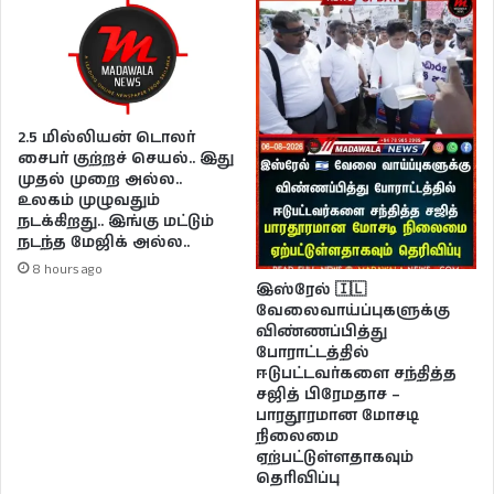
2.5 மில்லியன் டொலர்
சைபர் குற்றச் செயல்.. இது
முதல் முறை அல்ல..
உலகம் முழுவதும்
நடக்கிறது.. இங்கு மட்டும்
நடந்த மேஜிக் அல்ல..
8 hours ago
இஸ்ரேல் 🇮🇱
வேலைவாய்ப்புகளுக்கு
விண்ணப்பித்து
போராட்டத்தில்
ஈடுபட்டவர்களை சந்தித்த
சஜித் பிரேமதாச –
பாரதூரமான மோசடி
நிலைமை
ஏற்பட்டுள்ளதாகவும்
தெரிவிப்பு