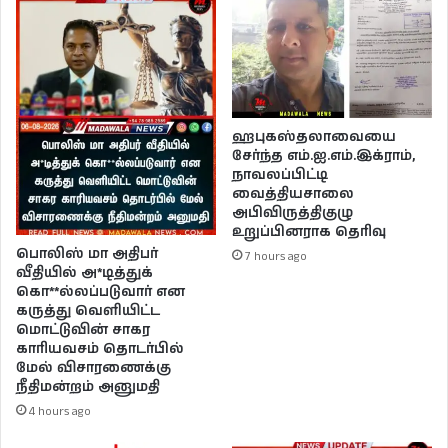
ஹபுகஸ்தலாவையை
சேர்ந்த எம்.ஐ.எம்.இக்ராம்,
நாவலப்பிட்டி
வைத்தியசாலை
அபிவிருத்திகுழு
உறுப்பினராக தெரிவு
பொலிஸ் மா அதிபர்
7 hours ago
வீதியில் அ*டித்துக்
கொ**ல்லப்படுவார் என
கருத்து வெளியிட்ட
மொட்டுவின் சாகர
காரியவசம் தொடர்பில்
மேல் விசாரணைக்கு
நீதிமன்றம் அனுமதி
4 hours ago