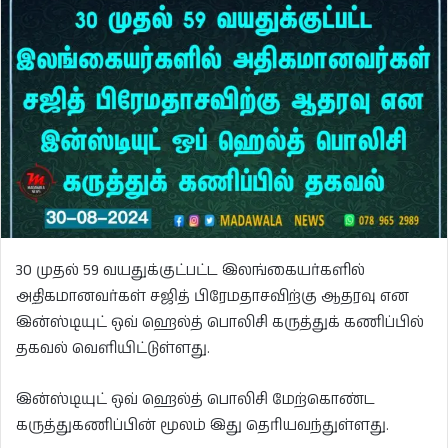
30 முதல் 59 வயதுக்குட்பட்ட இலங்கையர்களில்
அதிகமானவர்கள் சஜித் பிரேமதாசவிற்கு ஆதரவு என
இன்ஸ்டியுட் ஒவ் ஹெல்த் பொலிசி கருத்துக் கணிப்பில்
தகவல் வெளியிட்டுள்ளது.
இன்ஸ்டியுட் ஒவ் ஹெல்த் பொலிசி மேற்கொண்ட
கருத்துகணிப்பின் மூலம் இது தெரியவந்துள்ளது.