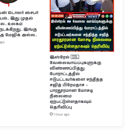
ியன் டொலர் சைபர்
யல்.. இது முதல்
ல.. உலகம்
நடக்கிறது.. இங்கு
ந்த மேஜிக் அல்ல..
ago
இஸ்ரேல் 🇮🇱
வேலைவாய்ப்புகளுக்கு
விண்ணப்பித்து
போராட்டத்தில்
ஈடுபட்டவர்களை சந்தித்த
சஜித் பிரேமதாச –
பாரதூரமான மோசடி
நிலைமை
ஏற்பட்டுள்ளதாகவும்
தெரிவிப்பு
1 hour ago