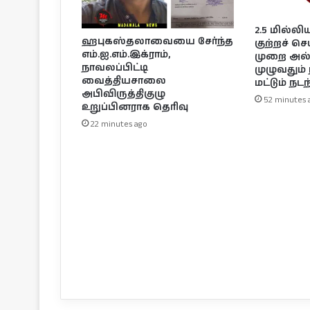
2.5 மில்ல
ஹபுகஸ்தலாவையை சேர்ந்த
குற்றச் செ
எம்.ஐ.எம்.இக்ராம்,
முறை அல்
நாவலப்பிட்டி
முழுவதும் 
வைத்தியசாலை
மட்டும் நட
அபிவிருத்திகுழு
52 minutes 
உறுப்பினராக தெரிவு
22 minutes ago