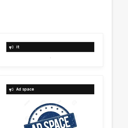
it
Ad space