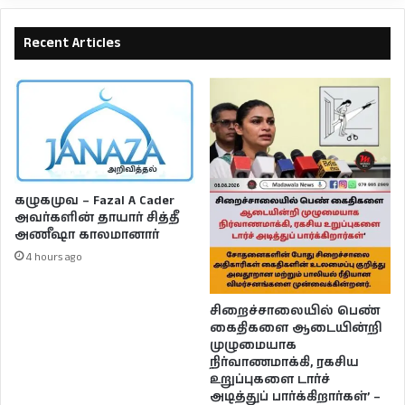
Recent Articles
கழுகமுவ – Fazal A Cader
அவர்களின் தாயார் சித்தீ
அணீஷா காலமானார்
4 hours ago
சிறைச்சாலையில் பெண்
கைதிகளை ஆடையின்றி
முழுமையாக
நிர்வாணமாக்கி, ரகசிய
உறுப்புகளை டார்ச்
அடித்துப் பார்க்கிறார்கள்’ –