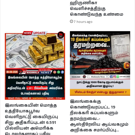
ஹிருணிகா
வெளிச்சத்திற்கு
கொண்டுவந்த உண்மை
7 hours ago
இலங்கைக்கு
இலங்கையின் மொத்த
கொண்டுவரப்பட்ட 19
உத்தியோகபூர்வ
நிலக்கரி கப்பல்களும்
வெளிநாட்டு கையிருப்பு
தரமற்றவை..-
சிறு அதிகரிப்புடன் 6.591
ஆஸ்திரேலிய ஆய்வகமும்
பில்லியன் அமெரிக்க
அறிக்கை சமர்ப்பிப்பு…
டொலர்களாகப் பதிவு