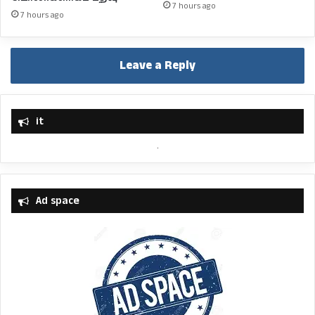
7 hours ago
7 hours ago
Leave a Reply
it
Ad space