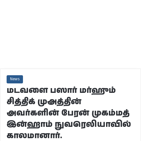
News
மடவளை பஸார் மர்ஹும்
சித்திக் முஅத்தின்
அவர்களின் பேரன் முகம்மத்
இன்ஹாம் நுவரெலியாவில்
காலமானார்.