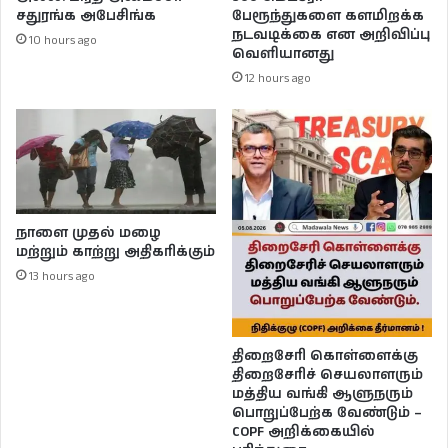
சதுரங்க அபேசிங்க
பேரூந்துகளை களமிறக்க
நடவடிக்கை என அறிவிப்பு
10 hours ago
வெளியானது
12 hours ago
நாளை முதல் மழை
மற்றும் காற்று அதிகரிக்கும்
13 hours ago
திறைசேரி கொள்ளைக்கு
திறைசேரிச் செயலாளரும்
மத்திய வங்கி ஆளுநரும்
பொறுப்பேற்க வேண்டும் –
COPF அறிக்கையில்