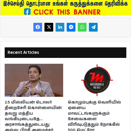
Recent Articles
2.5 மில்லியன் டொலர்
கொழும்புக்கு வெளியில்
திறைசேரி கொள்ளையின்
ஏனைய
தவறு மத்திய
மாவட்டங்களுக்கும்
வங்கியுடையதே…
சேவைகளை
அரசாங்கத்துடையது
விரிவுபடுத்தும் நோக்கில்
அல்ல: பிரதி அமைச்சர்
500 மெட்ரோ