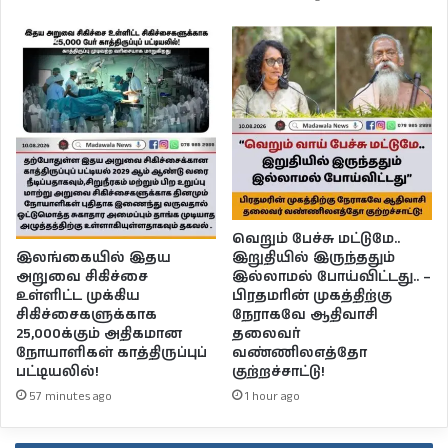
வெறும் பேச்சு மட்டுமே..
இலங்கையில் இதய
இறுதியில் இருந்ததும்
அறுவை சிகிச்சை
இல்லாமல் போய்விட்டது.. –
உள்ளிட்ட முக்கிய
பிரதமரின் முகத்திற்கு
சிகிச்சைகளுக்காக
நேராகவே ஆதிவாசி
25,000க்கும் அதிகமான
தலைவர்
நோயாளிகள் காத்திருப்புப்
வண்ணிலஎத்தோ
பட்டியலில்!
குற்றச்சாட்டு!
57 minutes ago
1 hour ago