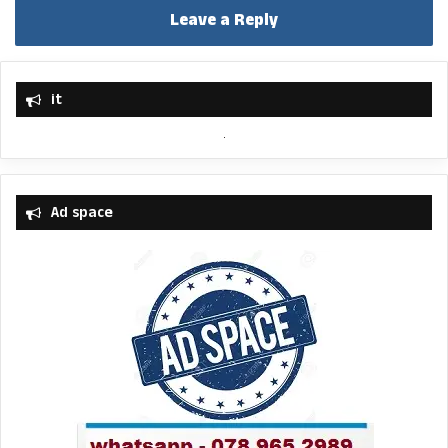
Leave a Reply
it
Ad space