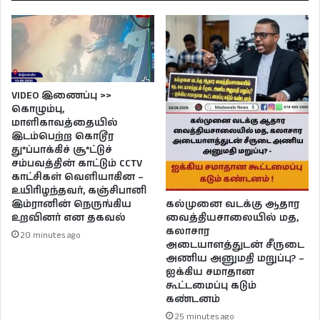
VIDEO இணைப்பு >>
கொழும்பு,
மாளிகாவத்தையில்
இடம்பெற்ற கொடூர
து*ப்பாக்கிச் சூ*ட்டுச்
சம்பவத்தின் காட்டும் CCTV
காட்சிகள் வெளியாகின –
உயிரிழந்தவர், கஞ்சிபானி
கல்முனை வடக்கு ஆதார
இம்ரானின் நெருங்கிய
வைத்தியசாலையில் மத,
உறவினர் என தகவல்
கலாசார
20 minutes ago
அடையாளத்துடன் சீருடை
அணிய அனுமதி மறுப்பு? –
ஐக்கிய சமாதான
கூட்டமைப்பு கடும்
கண்டனம்
25 minutes ago