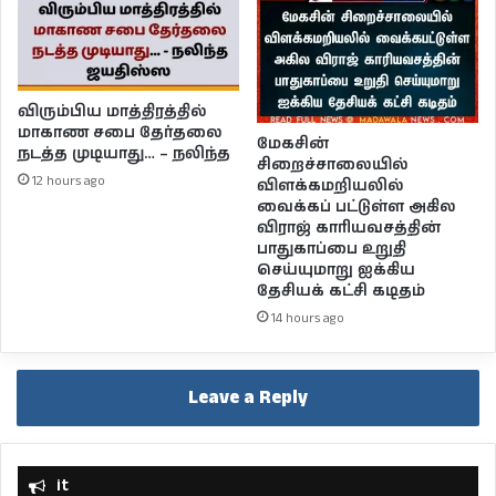
விரும்பிய மாத்திரத்தில்
மாகாண சபை தேர்தலை
மேகசின்
நடத்த முடியாது… – நலிந்த
சிறைச்சாலையில்
12 hours ago
விளக்கமறியலில்
வைக்கப் பட்டுள்ள அகில
விராஜ் காரியவசத்தின்
பாதுகாப்பை உறுதி
செய்யுமாறு ஐக்கிய
தேசியக் கட்சி கடிதம்
14 hours ago
Leave a Reply
it