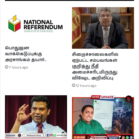
பொதுஜன
வாக்கெடுப்புக்கு
சிறைச்சாலைகளில்
அரசாங்கம் தயார்..
ஏற்பட்ட சம்பவங்கள்
குறித்து நீதி
7 hours ago
அமைச்சரிடமிருந்து
விஷேட அறிவிப்பு
12 hours ago