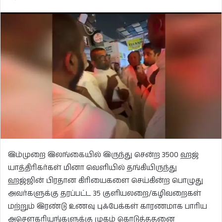
இம்முறை இலங்கையில் இருந்து சென்ற 3500 ஹஜ்
யாத்திரிகர்கள் மினா வெளியில் தங்கியிருந்து
ஹஜ்ஜின் பிரதான கிரியைகளை செய்கின்ற பொழுது
அவர்களுக்கு தரப்பட்ட 35 குளியலறை/கழிவறைகள்
மற்றும் இரண்டு உணவு புஃபேக்கள் காரணமாக பாரிய
அசெளகரியங்களுக்கு முகம் கொடுத்ததனை