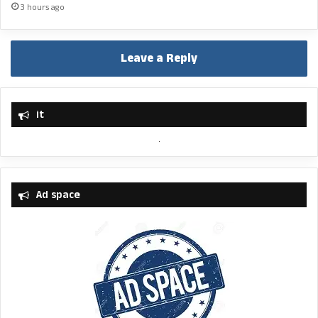
3 hours ago
Leave a Reply
it
Ad space