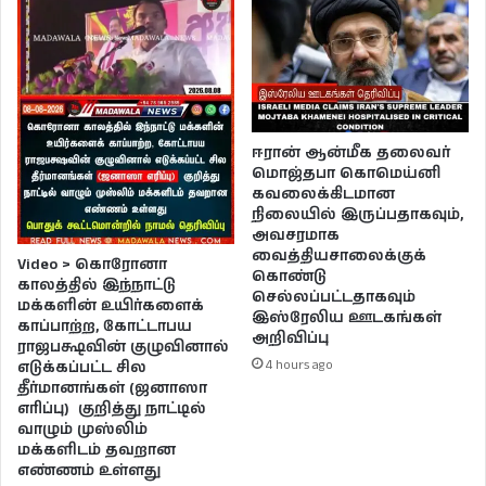
ஈரான் ஆன்மீக தலைவர்
மொஜ்தபா கொமெய்னி
கவலைக்கிடமான
நிலையில் இருப்பதாகவும்,
அவசரமாக
வைத்தியசாலைக்குக்
Video > கொரோனா
கொண்டு
காலத்தில் இந்நாட்டு
செல்லப்பட்டதாகவும்
மக்களின் உயிர்களைக்
இஸ்ரேலிய ஊடகங்கள்
காப்பாற்ற, கோட்டாபய
அறிவிப்பு
ராஜபக்ஷவின் குழுவினால்
4 hours ago
எடுக்கப்பட்ட சில
தீர்மானங்கள் (ஜனாஸா
எரிப்பு) குறித்து நாட்டில்
வாழும் முஸ்லிம்
மக்களிடம் தவறான
எண்ணம் உள்ளது