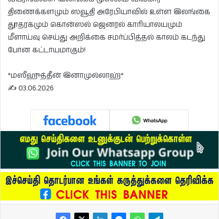
திணைக்களமும் ஸவூதி அரேபியாவில் உள்ள இலங்கை
தூதரகமும் கொன்ஸல் ஜெனரல் காரியாலயமும்
மீளாய்வு செய்து அறிக்கை சமர்ப்பித்தல் காலம் கடந்து
போன கட்டாயமாகும்!
*மஸீஹுத்தீன் இனாமுல்லாஹ்*
✍️ 03.06.2026