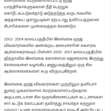
விசாரணை மேற்கொள்ளப்பட்டு ஹஜ்
யாத்திரிகர்களுக்கான நீதி பெற்றுக்
கொடூட்கப்படுவதோடு அடுத்தடுத்த வருடங்களில்
அத்தகைய குளறுபடிகள் ஏற்படாது தவிர்ப்பதற்கான
சிபாரிசுகளை முன்வைத்தல் வேண்டும்.
2002- 2004 காலப்பகுதியில் இலங்கை ஹஜ்
விவகாரங்களில் அன்றைய அமைச்சரின் கெளரவ
ஆலோசகராகவும் பின்னர் 2005- 2007 காலப்பகுதியில்
ஜித்தாவில் இலங்கை கொன்ஸல் ஜெனரலாக இருந்து
சேவைகளை வழங்கிய அனுபவத்திலும் ஒரு சில
ஆலோசனைகளை கூற விரும்புகிறேன்.
இலங்கை ஹஜ் விவகாரங்கள் முற்றிலும் தனியார்
துறை முகவர்களால் மேற்கொள்ளப்படுவதால்
அடிப்படையான சில ஒருங்கிணைப்புகள் கட்டனங்கள்
சார் கட்டுக் கோப்புகள் தவிர்த்து சர்வதேச சுற்றுலா
மற்றும் பயண தராதரங்களுக்கும் ஸவூதி அரேபிய சட்ட