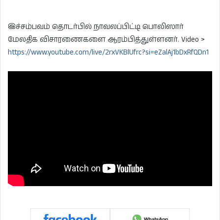
இச்சம்பவம் தொடர்பில் நாவலப்பிட்டி பொலிஸார்
மேலதிக விசாரணைகளை ஆரம்பித்துள்ளனர். Video >
https://www.youtube.com/live/2rxVKBlUfrc?si=eZalAj1bDxRfQDn1