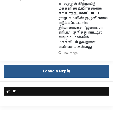
காலத்தில் இந்நாட்டு
மக்களின் உயிர்களைக்
காப்பாற்ற, கோட்டாபய
ராஜபக்ஷவின் குழுவினால்
எடுக்கப்பட்ட சில
தீர்மானங்கள் (ஜனாஸா
எரிப்பு) குறித்து நாட்டில்
வாழும் முஸ்லிம்
மக்களிடம் தவறான
எண்ணம் உள்ளது
5 hours ago
Leave a Reply
it