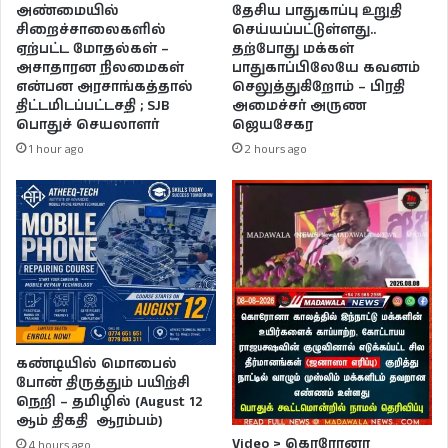
அண்மையில்
தேசிய பாதுகாப்பு உறுதி
சிறைச்சாலைகளில்
செய்யப்பட்டுள்ளது..
ஏற்பட்ட மோதல்கள் –
தற்போது மக்கள்
அசாதாரன நிலமைகள்
பாதுகாப்பிலேயே கவனம்
என்பன அரசாங்கத்தால்
செலுத்துகிறோம் – பிரதி
திட்டமிடப்பட்டசதி ; SJB
அமைச்சர் அருண
பொதுச் செயலாளர்
ஜெயசேகர
1 hour ago
2 hours ago
கண்டியில் மொபைல்
போன் திருத்தும் பயிற்சி
நெறி – தமிழில் (August 12
ஆம் திகதி ஆரம்பம்)
Video > கொரோனா
4 hours ago