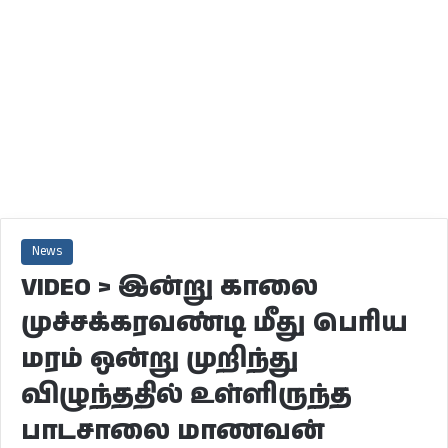
News
VIDEO > இன்று காலை
முச்சக்கரவண்டி மீது பெரிய
மரம் ஒன்று முறிந்து
விழுந்ததில் உள்ளிருந்த
பாடசாலை மாணவன்