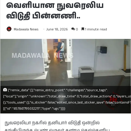
வெளியான நுவரெலிய
விடுதி பின்னணி..
Madawala News
June 18, 2026
0
1 minute read
{"remix_data":[],"remix_entry_point":"challenges","source_tags":
["local"],"origin":"unknown","total_draw_time":0,"total_draw_actions":0,"layers_u
{},"tools_used":{},"is_sticker":false,"edited_since_last_sticker_save":false,"contains
[{"id":"457847795032211","type":"ugc"}]}}
நுவரெலியா நகரில் தனியார் விடுதி ஒன்றில்
தங்கியிருந்த பெண் ஒருவர் கண்டி தெல்தெனிய