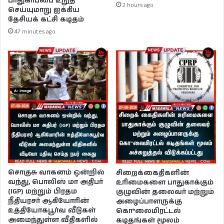
பாதுகாப்பை உறுதி
2 hours ago
செய்யுமாறு ஐக்கிய
தேசியக் கட்சி கடிதம்
47 minutes ago
சொகுசு வாகனம் ஒன்றில்
சிறைக்கைதிகளின்
வந்து, பொலிஸ் மா அதிபர்
உரிமைகளை பாதுகாக்கும்
(IGP) மற்றும் பிரதம
குழுவின் தலைவர் மற்றும்
நீதியரசர் ஆகியோரின்
அழைப்பாளருக்கு
உத்தியோகபூர்வ வீடுகள்
கொ*லைமிரட்டல்
அமைந்துள்ள வீதிகளில்
கடிதங்கள் மூலம்