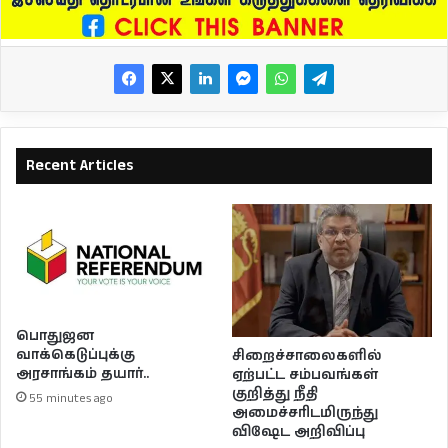
Recent Articles
பொதுஜன
வாக்கெடுப்புக்கு
சிறைச்சாலைகளில்
அரசாங்கம் தயார்..
ஏற்பட்ட சம்பவங்கள்
குறித்து நீதி
55 minutes ago
அமைச்சரிடமிருந்து
விஷேட அறிவிப்பு