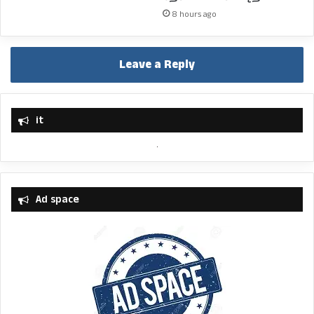
8 hours ago
Leave a Reply
it
Ad space