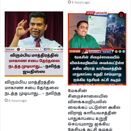
6 hours ago
விரும்பிய மாத்திரத்தில்
மாகாண சபை தேர்தலை
மேகசின்
நடத்த முடியாது… – நலிந்த
சிறைச்சாலையில்
6 hours ago
விளக்கமறியலில்
வைக்கப் பட்டுள்ள அகில
விராஜ் காரியவசத்தின்
பாதுகாப்பை உறுதி
செய்யுமாறு ஐக்கிய
தேசியக் கட்சி கடிதம்