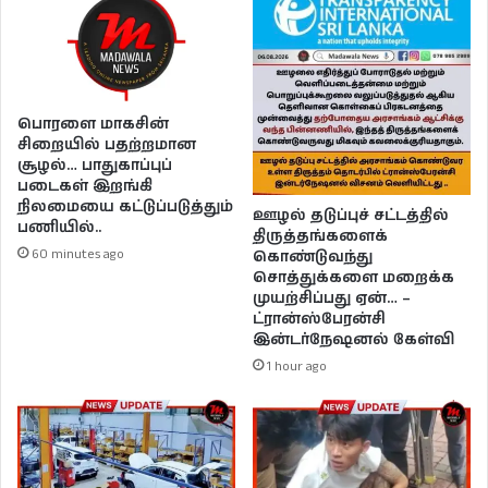
பொரளை மாகசின்
சிறையில் பதற்றமான
சூழல்… பாதுகாப்புப்
படைகள் இறங்கி
நிலமையை கட்டுப்படுத்தும்
ஊழல் தடுப்புச் சட்டத்தில்
பணியில்..
திருத்தங்களைக்
60 minutes ago
கொண்டுவந்து
சொத்துக்களை மறைக்க
முயற்சிப்பது ஏன்… –
ட்ரான்ஸ்பேரன்சி
இன்டர்நேஷனல் கேள்வி
1 hour ago