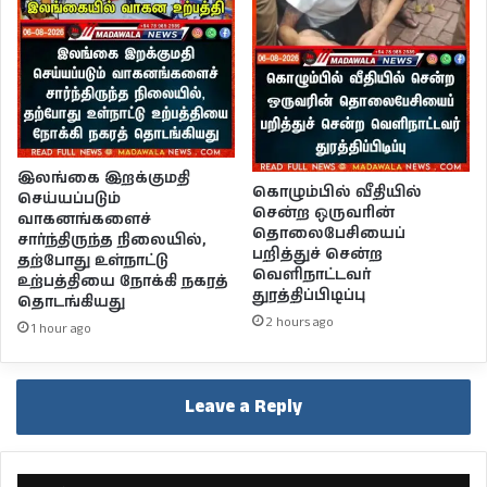
இலங்கை இறக்குமதி
கொழும்பில் வீதியில்
செய்யப்படும்
சென்ற ஒருவரின்
வாகனங்களைச்
தொலைபேசியைப்
சார்ந்திருந்த நிலையில்,
பறித்துச் சென்ற
தற்போது உள்நாட்டு
வெளிநாட்டவர்
உற்பத்தியை நோக்கி நகரத்
துரத்திப்பிடிப்பு
தொடங்கியது
2 hours ago
1 hour ago
Leave a Reply