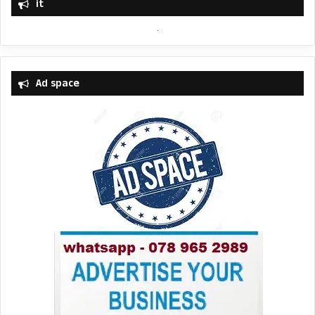
it
Ad space