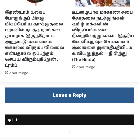
இரண்டாம் உலகப்
உடனடியாக மாகாண சபை
போருக்குப் பிறகு
தேர்தலை நடத்துங்கள்..
மிகப்பெரிய தா*க்குதலை
தமிழ் மக்களின்
ஈரானில் நடத்த நாங்கள்
விருப்பங்களை
தயாராக இருந்தோம்…
நிறைவேற்றுங்கள்.. இந்திய
அந்நாட்டு மக்களைக்
வெளியுறவுச் செயலாளர்
கொல்ல விரும்பவில்லை
இலங்கை ஜனாதிபதியிடம்
என்பதாலே ஒப்பந்தம்
வலியுறுத்தல் – தி இந்து
செய்ய விரும்புகிறேன் ;
(The Hindu)
ட்ரம்ப்
2 hours ago
2 hours ago
Leave a Reply
it