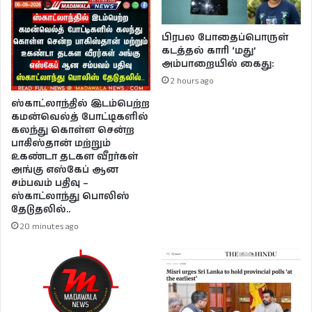
பிரபல போதைப்பொருள்
கடத்தல் காரி ‘மது’
அம்பாறையில் கைது:
2 hours ago
ஸ்காட்லாந்தில் இடம்பெற்ற
கமன்வெல்த் போட்டிகளில்
கலந்து கொள்ள சென்ற
பாகிஸ்தான் மற்றும்
உகண்டா தடகள வீரர்கள்
அங்கு எஸ்கேப் ஆன
சம்பவம் பதிவு –
ஸ்காட்லாந்து பொலிஸ்
தேடுதலில்..
20 minutes ago