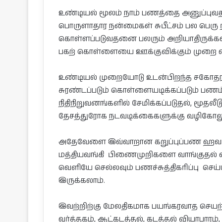
உண்டியல் மூலம் நாம் பணத்தை அனுப்புவதனா
பொருளாதார நன்மைகள் சுபீட்சம் பல பெரு
கொள்ளப்படுவதனை பலரும் அறியாதிருக்க
பகற் கொள்ளையை ஊக்குவிக்கும் முறை என
உண்டியல் முறையோடு உடன்பிறந்த சகோதரர்களா
சுரண்டப்படும் கொள்ளையடிக்கப்படும் பணம
நிதிநிறுவனங்களில் சேமிக்கப்படுதல், மூத
தேசத்துரோக நடவடிக்கைகளுக்கு வழிகோல
அதேவேளை இவ்வாறான கறுப்புப்பண ஹவாலா 
மத்தியவங்கி பிணைமுறிகளை வாங்குதல் எ
வெளியே செல்லவும் பணச்சுத்திகரிப்பு செ
இருக்கலாம்.
இவற்றிற்கு மேலதிகமாக பயங்கரவாத செயற்
வர்த்தகம், ஆட்கடத்தல், கடத்தல் வியாபாரம