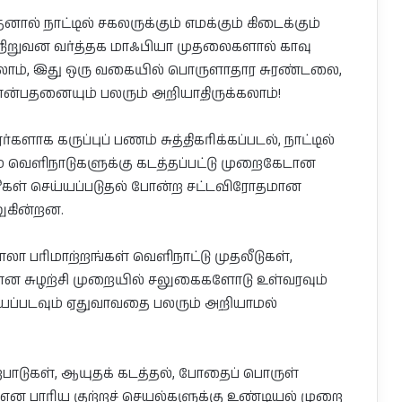
ல் நாட்டில் சகலருக்கும் எமக்கும் கிடைக்கும்
 நிறுவன வர்த்தக மாஃபியா முதலைகளால் காவு
லாம், இது ஒரு வகையில் பொருளாதார சுரண்டலை,
்பதனையும் பலரும் அறியாதிருக்கலாம்!
க கருப்புப் பணம் சுத்திகரிக்கப்படல், நாட்டில்
் வெளிநாடுகளுக்கு கடத்தப்பட்டு முறைகேடான
லீடூகள் செய்யப்படுதல் போன்ற சட்டவிரோதமான
ுகின்றன.
பரிமாற்றங்கள் வெளிநாட்டு முதலீடுகள்,
ன சுழற்சி முறையில் சலுகைகளோடு உள்வரவும்
ய்யப்படவும் ஏதுவாவதை பலரும் அறியாமல்
பாடுகள், ஆயுதக் கடத்தல், போதைப் பொருள்
், என பாரிய குற்றச் செயல்களுக்கு உண்டியல் முறை