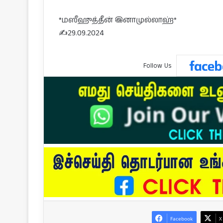
*மஸீஹுத்தீன் இனாமுல்லாஹ்*
✍️29.09.2024
Follow Us
Facebook
X