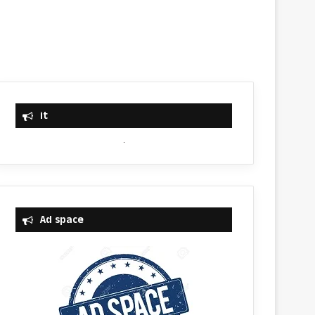
it
Ad space