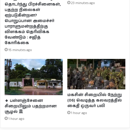
23 minutes ago
தொடர்ந்து பிரச்சினைகள்,
பதற்ற நிலைகள்
ஏற்படுகின்றன?
பொறுப்பான அமைச்சர்
பாராளுமன்றத்திற்கு
விளக்கம் தெரிவிக்க
வேண்டும் : சஜித்
கோரிக்கை
15 minutes ago
மகசின் சிறையில் நேற்று
(06) வெடித்த கலவரத்தில்
🔹 பள்ளஞ்சேனை
கைதி ஒருவர் பலி
சிறையிலும் பதற்றமான
சூழல் 皿
1 hour ago
1 hour ago