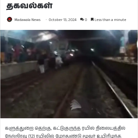
தகவல்கள்
Madawala News
October 13, 2024
0
Less than a minute
களுத்துறை தெற்கு, கட்டுகுருந்த ரயில் நிலையத்தில்
நேற்றிரவு (12) ரயிலில் மோதுண்டு மூவர் உயிரிழந்த