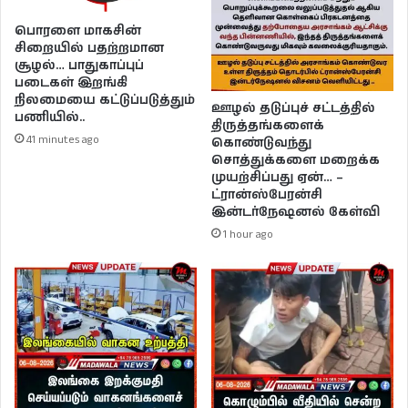
பொரளை மாகசின்
சிறையில் பதற்றமான
சூழல்… பாதுகாப்புப்
படைகள் இறங்கி
நிலமையை கட்டுப்படுத்தும்
ஊழல் தடுப்புச் சட்டத்தில்
பணியில்..
திருத்தங்களைக்
41 minutes ago
கொண்டுவந்து
சொத்துக்களை மறைக்க
முயற்சிப்பது ஏன்… –
ட்ரான்ஸ்பேரன்சி
இன்டர்நேஷனல் கேள்வி
1 hour ago