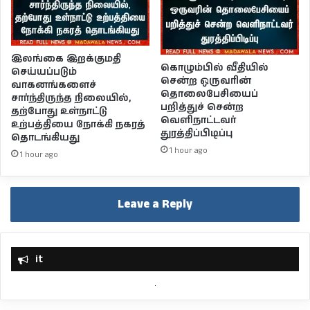
இலங்கை இறக்குமதி
கொழும்பில் வீதியில்
செய்யப்படும்
சென்ற ஒருவரின்
வாகனங்களைச்
தொலைபேசியைப்
சார்ந்திருந்த நிலையில்,
பறித்துச் சென்ற
தற்போது உள்நாட்டு
வெளிநாட்டவர்
உற்பத்தியை நோக்கி நகரத்
துரத்திப்பிடிப்பு
தொடங்கியது
1 hour ago
1 hour ago
Leave a Reply
it