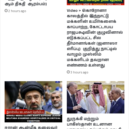
ஆம் திகதி ஆரம்பம்)
Video > கொரோனா
2 hours ago
காலத்தில் இந்நாட்டு
மக்களின் உயிர்களைக்
காப்பாற்ற, கோட்டாபய
ராஜபக்ஷவின் குழுவினால்
எடுக்கப்பட்ட சில
தீர்மானங்கள் (ஜனாஸா
எரிப்பு) குறித்து நாட்டில்
வாழும் முஸ்லிம்
மக்களிடம் தவறான
எண்ணம் உள்ளது
3 hours ago
துருக்கி மற்றும்
பாகிஸ்தான் உடனான
ஈரான் ஆன்மீக தலைவர்