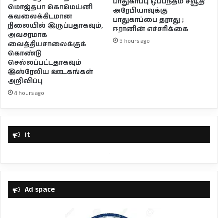
பாதுகாப்பு ஒப்பந்தம் சவூதி
மொஜ்தபா கொமெய்னி
அரேபியாவுக்கு
கவலைக்கிடமான
பாதுகாப்பை தராது ;
நிலையில் இருப்பதாகவும்,
ஈரானின் எச்சரிக்கை
அவசரமாக
5 hours ago
வைத்தியசாலைக்குக்
கொண்டு
செல்லப்பட்டதாகவும்
இஸ்ரேலிய ஊடகங்கள்
அறிவிப்பு
4 hours ago
it
Ad space