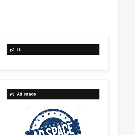
it
Ad space