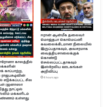
ஈரான் ஆன்மீக தலைவர்
மொஜ்தபா கொமெய்னி
கவலைக்கிடமான நிலையில்
இருப்பதாகவும், அவசரமாக
வைத்தியசாலைக்குக்
கொண்டு
கொரோனா காலத்தில்
செல்லப்பட்டதாகவும்
 மக்களின்
இஸ்ரேலிய ஊடகங்கள்
் காப்பாற்ற,
அறிவிப்பு
 ராஜபக்ஷவின்
4 hours ago
 எடுக்கப்பட்ட சில
்கள் (ஜனாஸா
றித்து நாட்டில்
ஸ்லிம் மக்களிடம்
ண்ணம் உள்ளது