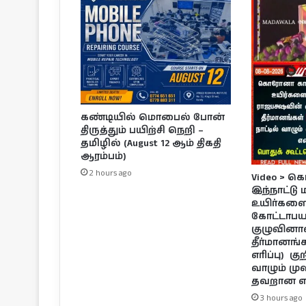
கண்டியில் மொபைல் போன்
திருத்தும் பயிற்சி நெறி –
தமிழில் (August 12 ஆம் திகதி
ஆரம்பம்)
2 hours ago
Video > 
இந்நாட்டு
உயிர்களைக
கோட்டாபய
குழுவினால்
தீர்மானங
எரிப்பு) கு
வாழும் மு
தவறான எ
3 hours ago