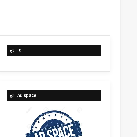
it
Ad space