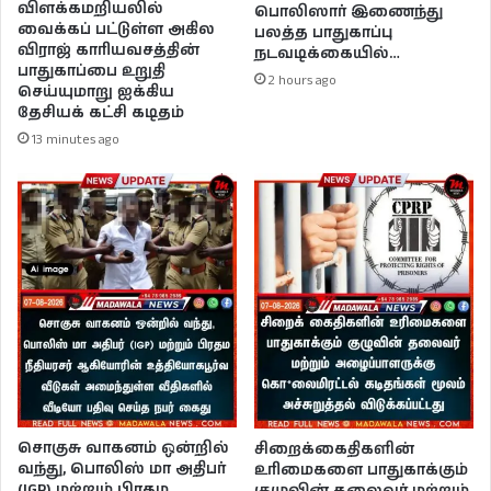
விளக்கமறியலில்
பொலிஸார் இணைந்து
வைக்கப் பட்டுள்ள அகில
பலத்த பாதுகாப்பு
விராஜ் காரியவசத்தின்
நடவடிக்கையில்…
பாதுகாப்பை உறுதி
2 hours ago
செய்யுமாறு ஐக்கிய
தேசியக் கட்சி கடிதம்
13 minutes ago
சொகுசு வாகனம் ஒன்றில்
சிறைக்கைதிகளின்
வந்து, பொலிஸ் மா அதிபர்
உரிமைகளை பாதுகாக்கும்
(IGP) மற்றும் பிரதம
குழுவின் தலைவர் மற்றும்