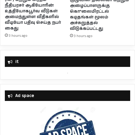
நீதியரசர் ஆகியோரின்
அழைப்பாளருக்கு
உத்தியோகபூர்வ வீடுகள்
கொ*லைமிரட்டல்
அமைந்துள்ள வீதிகளில்
கடிதங்கள் மூலம்
வீடியோ பதிவு செய்த நபர்
அச்சுறுத்தல்
கைது
விடுக்கப்பட்டது
3 hours ago
3 hours ago
it
Ad space