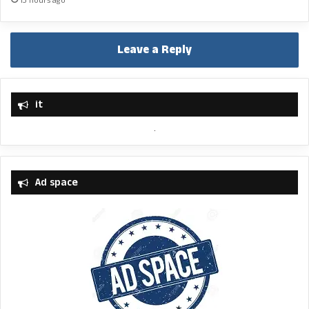
13 hours ago
Leave a Reply
it
Ad space