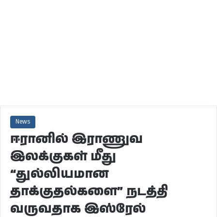
News
ஈரானில் இராணுவ
இலக்குகள் மீது
“துல்லியமான
தாக்குதல்களை” நடத்தி
வருவதாக இஸ்ரேல்