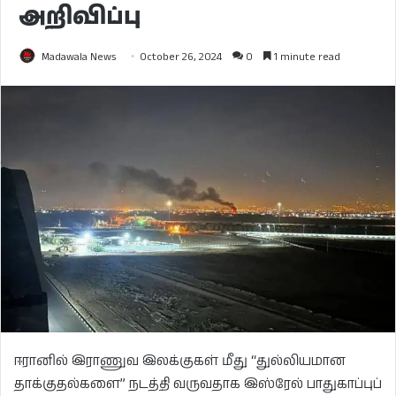
அறிவிப்பு
Madawala News
October 26, 2024
0
1 minute read
ஈரானில் இராணுவ இலக்குகள் மீது “துல்லியமான
தாக்குதல்களை” நடத்தி வருவதாக இஸ்ரேல் பாதுகாப்புப்