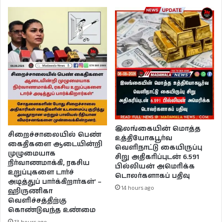
இலங்கையின் மொத்த
சிறைச்சாலையில் பெண்
உத்தியோகபூர்வ
கைதிகளை ஆடையின்றி
வெளிநாட்டு கையிருப்பு
முழுமையாக
சிறு அதிகரிப்புடன் 6.591
நிர்வாணமாக்கி, ரகசிய
பில்லியன் அமெரிக்க
உறுப்புகளை டார்ச்
டொலர்களாகப் பதிவு
அடித்துப் பார்க்கிறார்கள்’ –
14 hours ago
ஹிருணிகா
வெளிச்சத்திற்கு
கொண்டுவந்த உண்மை