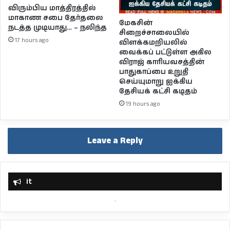
விரும்பிய மாத்திரத்தில்
மாகாண சபை தேர்தலை
மேகசின்
நடத்த முடியாது… – நலிந்த
சிறைச்சாலையில்
17 hours ago
விளக்கமறியலில்
வைக்கப் பட்டுள்ள அகில
விராஜ் காரியவசத்தின்
பாதுகாப்பை உறுதி
செய்யுமாறு ஐக்கிய
தேசியக் கட்சி கடிதம்
19 hours ago
Leave a Reply
it