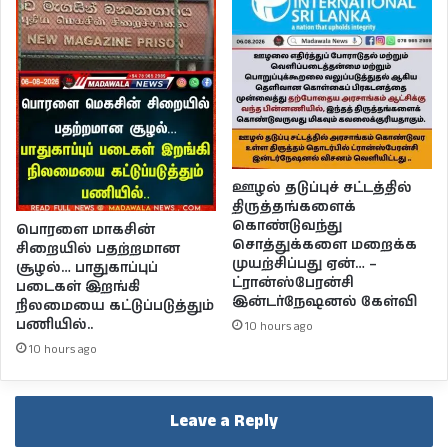
ஊழல் தடுப்புச் சட்டத்தில்
திருத்தங்களைக்
கொண்டுவந்து
பொரளை மாகசின்
சொத்துக்களை மறைக்க
சிறையில் பதற்றமான
முயற்சிப்பது ஏன்… –
சூழல்… பாதுகாப்புப்
ட்ரான்ஸ்பேரன்சி
படைகள் இறங்கி
இன்டர்நேஷனல் கேள்வி
நிலமையை கட்டுப்படுத்தும்
பணியில்..
10 hours ago
10 hours ago
Leave a Reply