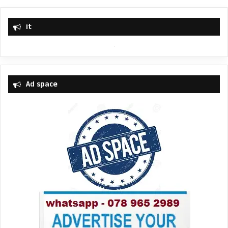
it
Ad space