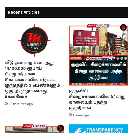
Recent Articles
வீடு ஒன்றை உடைத்து
14,100,000 ரூபாய்
பெறுமதியான
கொள்ளையில் ஈடுபட்ட
குற்றத்தில் 3 பெண்களும்
ஒரு ஆணும் கைது
குருவிட்ட
#கல்கிசை
சிறைச்சாலையில் இன்று
காலையும் பதற்ற
22 minutes ago
சூழ்நிலை
1 hour ago