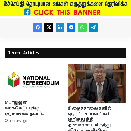
Recent Articles
பொதுஜன
வாக்கெடுப்புக்கு
சிறைச்சாலைகளில்
அரசாங்கம் தயார்..
ஏற்பட்ட சம்பவங்கள்
குறித்து நீதி
11 hours ago
அமைச்சரிடமிருந்து
விஷேட அறிவிப்பு