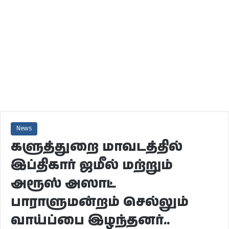
News
களுத்துறை மாவடத்தில்
இப்திகார் ஜமீல் மற்றும்
அரூஸ் அஸாட்
பாராளுமன்றம் செல்லும்
வாய்ப்பை இழந்தனர்..