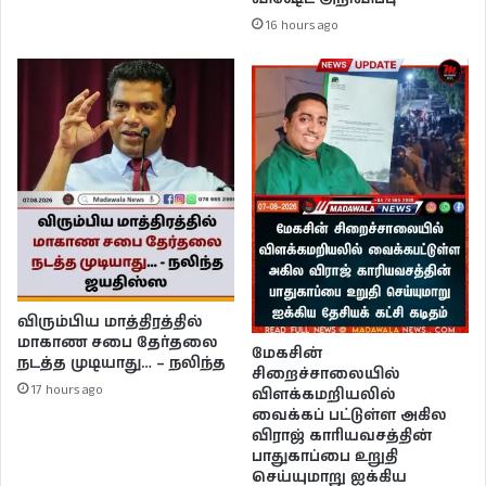
16 hours ago
விரும்பிய மாத்திரத்தில்
மாகாண சபை தேர்தலை
மேகசின்
நடத்த முடியாது… – நலிந்த
சிறைச்சாலையில்
17 hours ago
விளக்கமறியலில்
வைக்கப் பட்டுள்ள அகில
விராஜ் காரியவசத்தின்
பாதுகாப்பை உறுதி
செய்யுமாறு ஐக்கிய