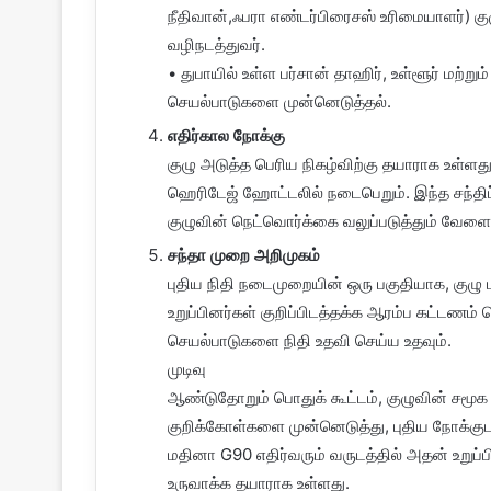
நீதிவான்,ஃபரா எண்டர்பிரைசஸ் உரிமையாளர்) கு
வழிநடத்துவர்.
• துபாயில் உள்ள பர்சான் தாஹிர், உள்ளூர் மற்
செயல்பாடுகளை முன்னெடுத்தல்.
எதிர்கால நோக்கு
குழு அடுத்த பெரிய நிகழ்விற்கு தயாராக உள்ளது
ஹெரிடேஜ் ஹோட்டலில் நடைபெறும். இந்த சந்திப்ப
குழுவின் நெட்வொர்க்கை வலுப்படுத்தும் வேளை
சந்தா முறை அறிமுகம்
புதிய நிதி நடைமுறையின் ஒரு பகுதியாக, குழு 
உறுப்பினர்கள் குறிப்பிடத்தக்க ஆரம்ப கட்டணம
செயல்பாடுகளை நிதி உதவி செய்ய உதவும்.
முடிவு
ஆண்டுதோறும் பொதுக் கூட்டம், குழுவின் சமூக 
குறிக்கோள்களை முன்னெடுத்து, புதிய நோக்க
மதினா G90 எதிர்வரும் வருடத்தில் அதன் உறுப்
உருவாக்க தயாராக உள்ளது.