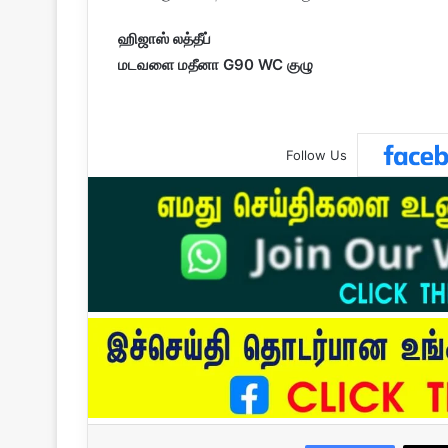
ஹிஜாஸ் லத்தீப்
மடவளை மதீனா G90 WC குழு
Follow Us