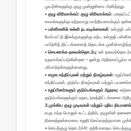
முயற்சிகளுக்கு குழு முன்னுரிமை அளித்தது.
• குழு விரிவாக்கம்: குழு விரிவாக்கம்:
பலதரப்ப
சவால்களுக்கு ஏற்றவாறு மாற்றியமைக்கும் தன்மை
• பள்ளிகளில் கல்வி நடவடிக்கைகள்
: உள்ளூர் ப
மேம்பாட்டு இலக்குகளுக்கு ஏற்ப, உள்ளூர் பள்ள
பயிற்சித் திட்டங்களைத் தொடங்க முன்மொழிந்த
• செயலாக்க தகவல்தொடர்பு:
உள் தகவல்தொடர்பை
உருவாக்கப்படுகின்றன – ஒன்று அதிகாரப்பூர்வ
பரிமாற்றங்களுக்கானது.
• சமூக சந்திப்புகள் மற்றும் நிகழ்வுகள்:
உறுப்பி
சந்திப்புகள், குடும்ப நிகழ்வுகள் மற்றும் பயணங்க
• உறுப்பினர்களும் குடும்பங்களும் ஆதரவு
: கடும
குடும்பங்களுக்கும் உதவ, நலத்திட்டங்களை அற
3.முக்கிய குழு முடிவுகள் மற்றும் புதிய நியமனங
வருடாந்த பொதுக் கூட்டத்தில், குழுவின் தலை
நிலைத்தன்மையை உறுதி செய்வதற்குமான முக்கிய
• செயற்குழு தொடர்ச்சி: தற்போதைய செயற்குழு 