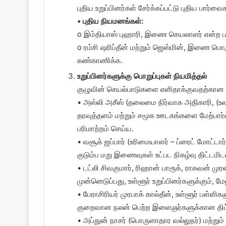
புதிய உறுப்பினர்கள் சேர்க்கப்பட்டு புதிய பார
• புதிய நியமனங்கள்:
o இம்தியாஸ் புஹாரி, இணை செயலாளர் என்ற பதவ
o ரம்சி ஷரிப்தீன் மற்றும் ஜெஸ்மின், இணை பொ
கண்காணிக்க.
உறுப்பினர்களுக்கு பொறுப்புகள் நியமித்தல்
குழுவின் செயல்பாடுகளை எளிதாக்குவதற்கான குற
• அஸ்லி அசீஸ் (தலைமை நிர்வாக அதிகாரி, (உ
தரவுத்தளம் மற்றும் சமூக ஊடகங்களை மேற்பார்
பரிமாற்றம் செய்ய.
• வசூக் ஜப்பார் (உரிமையாளர் – ப்ரைட் மோட்டா
குடும்ப மறு இணைவுகள் உட்பட நிகழ்வு திட்டமி
• டட்லி சிவகுமார், ரிஹான் பாரூக், ராகவன் முர
முன்னெடுப்பது, உள்ளூர் உறுப்பினர்களுக்கும், 
• பேராசிரியர் முரபாக் கால்தீன், உள்ளூர் பள்
குறைவான நலன் பெற்ற இளைஞர்களுக்கான தி
• அப்துன் நாசர் (பொருளாதார வல்லுநர்) மற்றும்