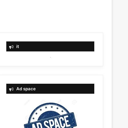
it
Ad space