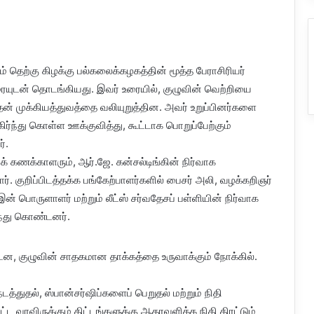
தெற்கு கிழக்கு பல்கலைக்கழகத்தின் மூத்த பேராசிரியர்
ரையுடன் தொடங்கியது. இவர் உரையில், குழுவின் வெற்றியை
வதன் முக்கியத்துவத்தை வலியுறுத்தின. அவர் உறுப்பினர்களை
்ந்து கொள்ள ஊக்குவித்து, கூட்டாக பொறுப்பேற்கும்
்.
யக் கணக்காளரும், ஆர்.ஜே. கன்சல்டிங்கின் நிர்வாக
. குறிப்பிடத்தக்க பங்கேற்பாளர்களில் பைசர் அலி, வழக்கறிஞர்
இன் பொருளாளர் மற்றும் லீட்ஸ் சர்வதேசப் பள்ளியின் நிர்வாக
லந்து கொண்டனர்.
டன, குழுவின் சாதகமான தாக்கத்தை உருவாக்கும் நோக்கில்.
த்துதல், ஸ்பான்சர்ஷிப்களைப் பெறுதல் மற்றும் நிதி
ட வரவிருக்கும் திட்டங்களுக்கு ஆதரவளிக்க நிதி திரட்டும்