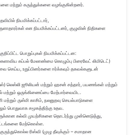
்வைகளை மற்றும் கருத்துக்களை வழங்குகின்றனர்.
ியில் நியமிக்கப்பட்டார்,
ருளாதாரர்கள் என நியமிக்கப்பட்டனர், குழுவின் நிதிகளை
ிப்பிட்ட பொறுப்புகள் நியமிக்கப்பட்டன:
லகளாவிய கப்பல் மேலாண்மை கொழும்பு பிரைவேட் லிமிடெட்)
வை செய்ய, உறுப்பினர்களை ஈர்க்கவும் தகவல்களுடன்
ர்ஸ்) லெஸ்லி ஜூலியன் மற்றும் ஹசன் சத்தார், பயணங்கள் மற்றும்
டல் மற்றும் ஒருங்கிணைப்பை மேற்பார்வையிட.
ளி மற்றும் ருஸ்மி காசிம், நலனுறவு செயல்பாடுகளை
மேலும் பொதுவாக சமூகத்திற்கு உதவ.
ளிகளுக்கான கல்வி முயற்சிகளை தொடர்ந்து முன்னெடுத்து,
ட்டங்களை மேற்கொள்ள.
 குருந்துகொல்ல ரிஸ்வி (முழு தீவுக்கும் – சமாதான