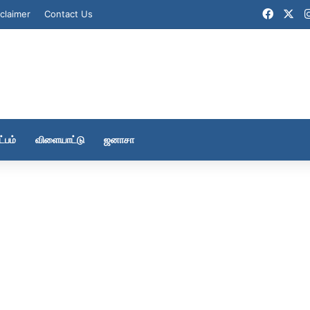
Faceb
X
claimer
Contact Us
்பம்
விளையாட்டு
ஜனாசா