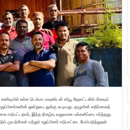
கண்டியில் உள்ள டெல்மா மவுண்டன் வியூ ஹோட்டலில் மிகவும்
 உறுப்பினர்களின் ஒன்றுகூடலுக்கு கூடியது. குழுவின் எதிர்காலத்
மாக ஈடுபட்டதால், இந்த நிகழ்வு வலுவான பங்களிப்பை ஈர்த்தது.
ும் முயற்சிகள் மற்றும் உறுப்பினர் ஈடுபாட்டை மேம்படுத்துதல்