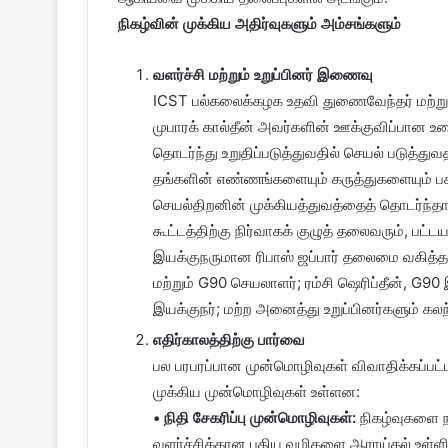
நிகழ்வின் முக்கிய அதிர்வுகளும் அம்சங்களும்
வளர்ச்சி மற்றும் உறுப்பினர் இணைவு
ICST பல்கலைக்கழக உதவி துணைவேந்தர் மற்றும் 
முபாரக் கால்தீன் அவர்களின் ஊக்குவிப்பான உ
தொடர்ந்து உறுதிப்படுத்துவதில் செயல் படுத்து
தங்களின் எண்ணங்களையும் கருத்துகளையும் பகிர
செயல்திறனின் முக்கியத்துவத்தைத் தொடர்ந்தார
கூட்டத்திற்கு நிர்வாகக் குழுத் தலைவரும், பட்ட
இயக்குநருமான ரிபாஸ் ஜப்பார் தலைமை வகித்தார்
மற்றும் G90 செயலாளர்; ரம்சி ஷெரிப்தீன், G90 
இயக்குநர்; மற்ற அனைத்து உறுப்பினர்களும் க
எதிர்காலத்திற்கு பார்வை
பல பரபரப்பான முன்மொழிவுகள் விவாதிக்கப்பட்
முக்கிய முன்மொழிவுகள் உள்ளன:
• நிதி சேகரிப்பு முன்மொழிவுகள்:
நிகழ்வுகளை நட
வளர்ச்சிக்கான புதிய வழிகளை ஆராய்தல் உள்ளிட்