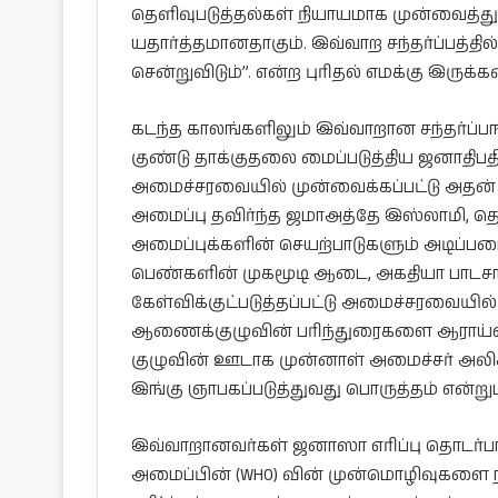
தெளிவுபடுத்தல்கள் நியாயமாக முன்வைத்து த
யதார்த்தமானதாகும். இவ்வாற சந்தர்ப்பத்த
சென்றுவிடும்”. என்ற புரிதல் எமக்கு இருக்கவ
கடந்த காலங்களிலும் இவ்வாறான சந்தர்ப்
குண்டு தாக்குதலை மைப்படுத்திய ஜனாதிப
அமைச்சரவையில் முன்வைக்கப்பட்டு அதன் 
அமைப்பு தவிர்ந்த ஜமாஅத்தே இஸ்லாமி, தெள
அமைப்புக்களின் செயற்பாடுகளும் அடிப்ப
பெண்களின் முகமூடி ஆடை, அகதியா பாடச
கேள்விக்குட்படுத்தப்பட்டு அமைச்சரவையில்
ஆணைக்குழுவின் பரிந்துரைகளை ஆராய்
குழுவின் ஊடாக முன்னாள் அமைச்சர் அலிச
இங்கு ஞாபகப்படுத்துவது பொருத்தம் என்று
இவ்வாறானவர்கள் ஜனாஸா எரிப்பு தொடர்ப
அமைப்பின் (WHO) வின் முன்மொழிவுகளை 