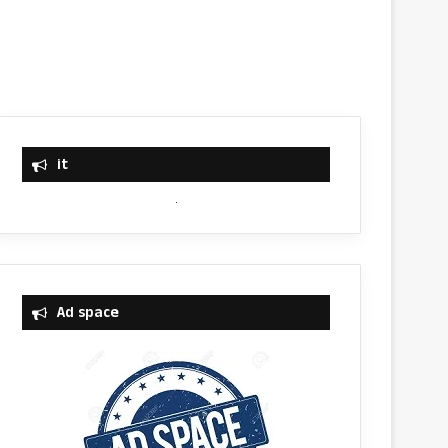
it
Ad space