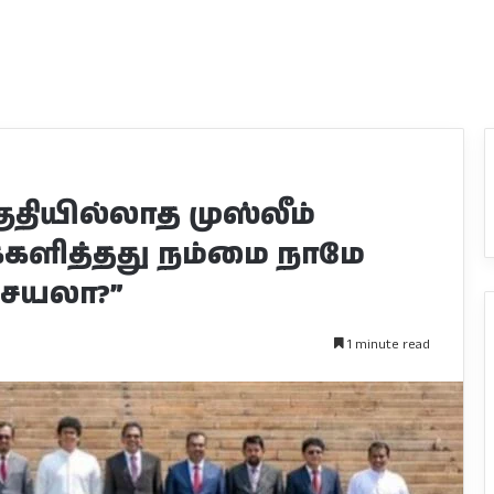
தியில்லாத முஸ்லீம்
க்களித்தது நம்மை நாமே
செயலா?”
1 minute read