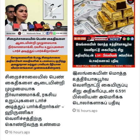
இலங்கையின் மொத்த
சிறைச்சாலையில் பெண்
உத்தியோகபூர்வ
கைதிகளை ஆடையின்றி
வெளிநாட்டு கையிருப்பு
முழுமையாக
சிறு அதிகரிப்புடன் 6.591
நிர்வாணமாக்கி, ரகசிய
பில்லியன் அமெரிக்க
உறுப்புகளை டார்ச்
டொலர்களாகப் பதிவு
அடித்துப் பார்க்கிறார்கள்’ –
16 hours ago
ஹிருணிகா
வெளிச்சத்திற்கு
கொண்டுவந்த உண்மை
16 hours ago