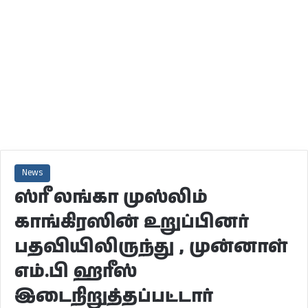
News
ஸ்ரீ லங்கா முஸ்லிம்
காங்கிரஸின் உறுப்பினர்
பதவியிலிருந்து , முன்னாள்
எம்.பி ஹரீஸ்
இடைநிறுத்தப்பட்டார்