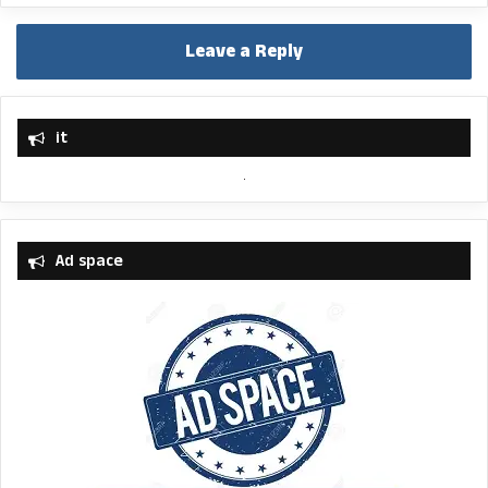
Leave a Reply
it
Ad space