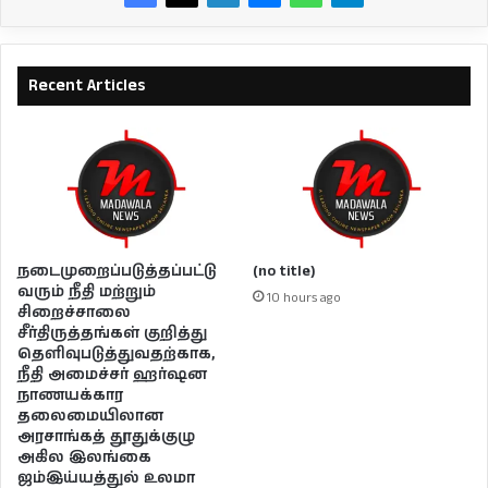
Recent Articles
நடைமுறைப்படுத்தப்பட்டு
(no title)
வரும் நீதி மற்றும்
10 hours ago
சிறைச்சாலை
சீர்திருத்தங்கள் குறித்து
தெளிவுபடுத்துவதற்காக,
நீதி அமைச்சர் ஹர்ஷன
நாணயக்கார
தலைமையிலான
அரசாங்கத் தூதுக்குழு
அகில இலங்கை
ஜம்இய்யத்துல் உலமா