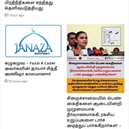
பிரதிநிதிகளை சந்தித்து
தெளிவுபடுத்தியது
1 hour ago
கழுகமுவ – Fazal A Cader
அவர்களின் தாயார் சித்தீ
அணீஷா காலமானார்
19 hours ago
சிறைச்சாலையில் பெண்
கைதிகளை ஆடையின்றி
முழுமையாக
நிர்வாணமாக்கி, ரகசிய
உறுப்புகளை டார்ச்
அடித்துப் பார்க்கிறார்கள்’ –