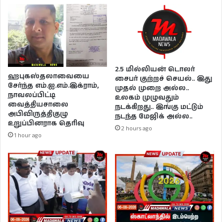
2.5 மில்லியன் டொலர்
ஹபுகஸ்தலாவையை
சைபர் குற்றச் செயல்.. இது
சேர்ந்த எம்.ஐ.எம்.இக்ராம்,
முதல் முறை அல்ல..
நாவலப்பிட்டி
உலகம் முழுவதும்
வைத்தியசாலை
நடக்கிறது.. இங்கு மட்டும்
அபிவிருத்திகுழு
நடந்த மேஜிக் அல்ல..
உறுப்பினராக தெரிவு
2 hours ago
1 hour ago