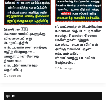
ஸ்காட்லாந்தில் இடம்பெற்ற
இஸ்ரேல் 🇮🇱
கமன்வெல்த் போட்டிகளில்
வேலைவாய்ப்புகளுக்கு
கலந்து கொள்ள சென்ற
விண்ணப்பித்து
பாகிஸ்தான் மற்றும்
போராட்டத்தில்
உகண்டா தடகள வீரர்கள்
ஈடுபட்டவர்களை சந்தித்த
அங்கு எஸ்கேப் ஆன
சஜித் பிரேமதாச –
சம்பவம் பதிவு –
பாரதூரமான மோசடி
ஸ்காட்லாந்து பொலிஸ்
நிலைமை
தேடுதலில்..
ஏற்பட்டுள்ளதாகவும்
3 hours ago
தெரிவிப்பு
2 hours ago
it