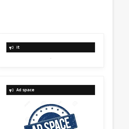
it
Ad space