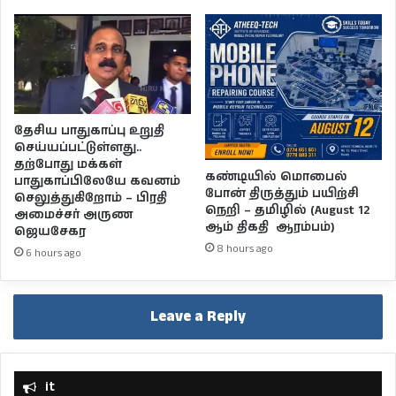
தேசிய பாதுகாப்பு உறுதி
செய்யப்பட்டுள்ளது..
தற்போது மக்கள்
கண்டியில் மொபைல்
பாதுகாப்பிலேயே கவனம்
போன் திருத்தும் பயிற்சி
செலுத்துகிறோம் – பிரதி
நெறி – தமிழில் (August 12
அமைச்சர் அருண
ஆம் திகதி ஆரம்பம்)
ஜெயசேகர
8 hours ago
6 hours ago
Leave a Reply
it