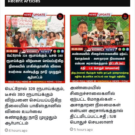
Recent Articles
அண்மையில்
பெட்ரோல் 328 ரூபாய்க்கும்,
சிறைச்சாலைகளில்
டீசல் 380 ரூபாய்க்கும்
ஏற்பட்ட மோதல்கள் –
விற்பனை செய்யப்படுகிற
அசாதாரன நிலமைகள்
நிலையில் பாகிஸ்தானில்
என்பன அரசாங்கத்தால்
விலை உயர்வை
திட்டமிடப்பட்டசதி ; SJB
கண்டித்து நாடு முழுதும்
பொதுச் செயலாளர்
ஆர்பாட்டம்
5 hours ago
4 hours ago