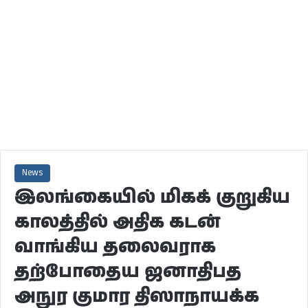
News
இலங்கையில் மிகக் குறுகிய
காலத்தில் அதிக கடன்
வாங்கிய தலைவராக
தற்போதைய ஜனாதிபத
அநுர குமார திஸாநாயக்க