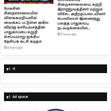
மட்டக்களப்பு
சிறைச்சாலையை சுற்றி
மேகசின்
இராணுவத்தினர் மற்றும்
சிறைச்சாலையில்
விசேட அதிரடிப்படையினர்
விளக்கமறியலில்
பொலிஸார் இணைந்து
வைக்கப் பட்டுள்ள அகில
பலத்த பாதுகாப்பு
விராஜ் காரியவசத்தின்
நடவடிக்கையில்…
பாதுகாப்பை உறுதி
5 hours ago
செய்யுமாறு ஐக்கிய
தேசியக் கட்சி கடிதம்
4 hours ago
it
Ad space