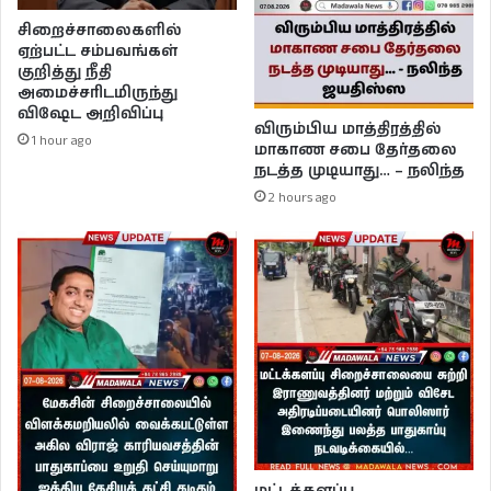
சிறைச்சாலைகளில்
ஏற்பட்ட சம்பவங்கள்
குறித்து நீதி
அமைச்சரிடமிருந்து
விஷேட அறிவிப்பு
விரும்பிய மாத்திரத்தில்
1 hour ago
மாகாண சபை தேர்தலை
நடத்த முடியாது… – நலிந்த
2 hours ago