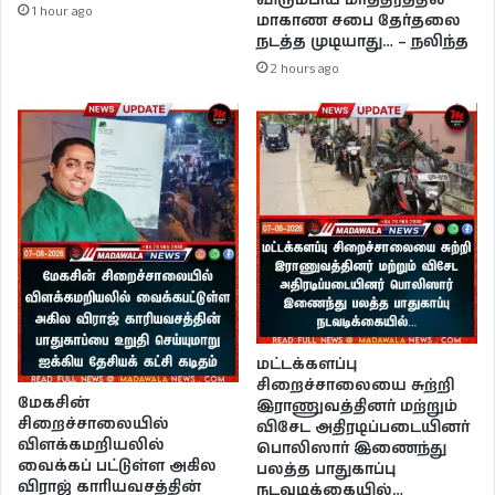
1 hour ago
மாகாண சபை தேர்தலை
நடத்த முடியாது… – நலிந்த
2 hours ago
மட்டக்களப்பு
சிறைச்சாலையை சுற்றி
மேகசின்
இராணுவத்தினர் மற்றும்
சிறைச்சாலையில்
விசேட அதிரடிப்படையினர்
விளக்கமறியலில்
பொலிஸார் இணைந்து
வைக்கப் பட்டுள்ள அகில
பலத்த பாதுகாப்பு
விராஜ் காரியவசத்தின்
நடவடிக்கையில்…