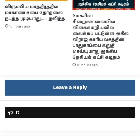
விரும்பிய மாத்திரத்தில்
மாகாண சபை தேர்தலை
மேகசின்
நடத்த முடியாது… – நலிந்த
சிறைச்சாலையில்
16 hours ago
விளக்கமறியலில்
வைக்கப் பட்டுள்ள அகில
விராஜ் காரியவசத்தின்
பாதுகாப்பை உறுதி
செய்யுமாறு ஐக்கிய
தேசியக் கட்சி கடிதம்
18 hours ago
Leave a Reply
it