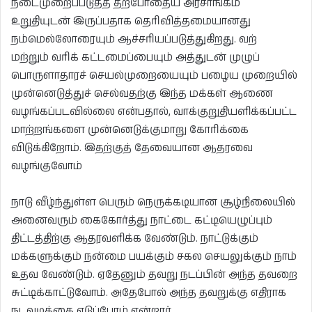
நடைமுறைப்படுத்த தற்போதைய அரசாங்கம்
உறுதியுடன் இருப்பதாக தெரிவித்தமையானது
நம்மெல்லோரையும் ஆச்சரியப்படுத்துகிறது. வற்
மற்றும் வரிக் கட்டமைப்பையும் அத்துடன் முழுப்
பொருளாதாரச் செயல்முறையையும் பழைய முறையில்
முன்னெடுத்துச் செல்வதற்கு இந்த மக்கள் ஆணை
வழங்கப்படவில்லை என்பதால், வாக்குறுதியளிக்கப்பட்ட
மாற்றங்களை முன்னெடுக்குமாறு கோரிக்கை
விடுக்கிறோம். இதற்குத் தேவையான ஆதரவை
வழங்குவோம்
நாடு வீழ்ந்துள்ள பெரும் நெருக்கடியான சூழ்நிலையில்
அனைவரும் கைகோர்த்து நாட்டை கட்டியெழுப்பும்
திட்டத்திற்கு ஆதரவளிக்க வேண்டும். நாட்டுக்கும்
மக்களுக்கும் நன்மை பயக்கும் சகல செயலுக்கும் நாம்
உதவ வேண்டும். ஏதேனும் தவறு நடப்பின் அந்த தவறை
சுட்டிக்காட்டுவோம். அதேபோல் அந்த தவறுக்கு எதிராக
நடவடிக்கை எடுப்போம் என்றார்.