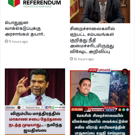
பொதுஜன
வாக்கெடுப்புக்கு
சிறைச்சாலைகளில்
அரசாங்கம் தயார்..
ஏற்பட்ட சம்பவங்கள்
குறித்து நீதி
11 hours ago
அமைச்சரிடமிருந்து
விஷேட அறிவிப்பு
16 hours ago