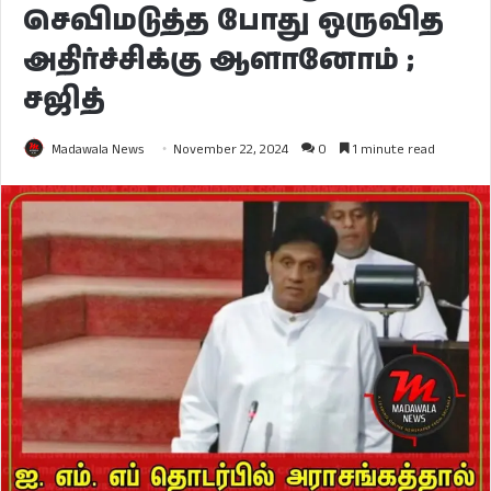
செவிமடுத்த போது ஒருவித
அதிர்ச்சிக்கு ஆளானோம் ;
சஜித்
Madawala News
November 22, 2024
0
1 minute read